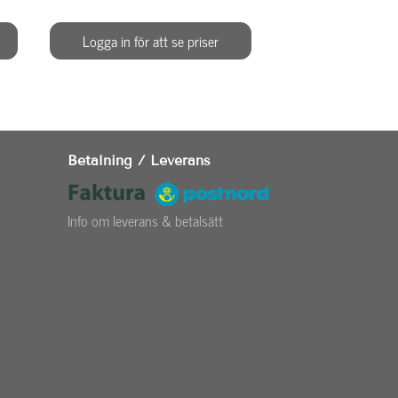
Logga in för att se priser
Logga in för at
Betalning / Leverans
Info om leverans & betalsätt