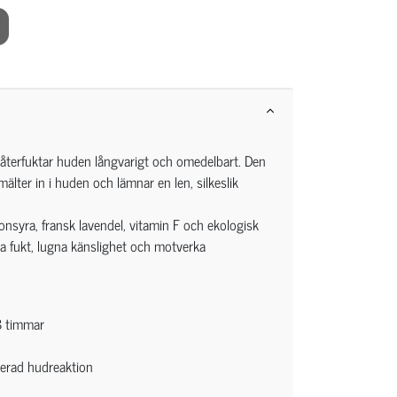
terfuktar huden långvarigt och omedelbart. Den
mälter in i huden och lämnar en len, silkeslik
ronsyra, fransk lavendel, vitamin F och ekologisk
ra fukt, lugna känslighet och motverka
48 timmar
aterad hudreaktion