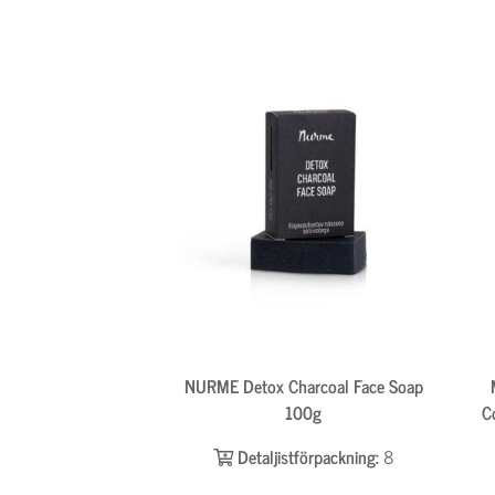
NURME Detox Charcoal Face Soap
100g
C
Detaljistförpackning:
8