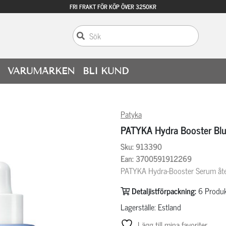
FRI FRAKT FÖR KÖP ÖVER 3250KR
VARUMÄRKEN
BLI KUND
Patyka
PATYKA Hydra Booster Bl
Sku: 913390
Ean: 3700591912269
PATYKA Hydra-Booster Serum åter
Detaljistförpackning:
6
Produk
Lagerställe: Estland
Lägg till mina favoriter