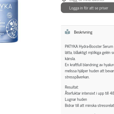
Logga in för att se priser
Beskrivning
PATYKA Hydra-Booster Serum å
lätta, blåaktigt mjölkiga gelén s
känsla.
En kraftfull blandning av hyalu
melissa hjälper huden att beva
stresspåverkan.
Resultat:
Återfuktar intensivt i upp till 
Lugnar huden
Bidrar till att minska stressrel