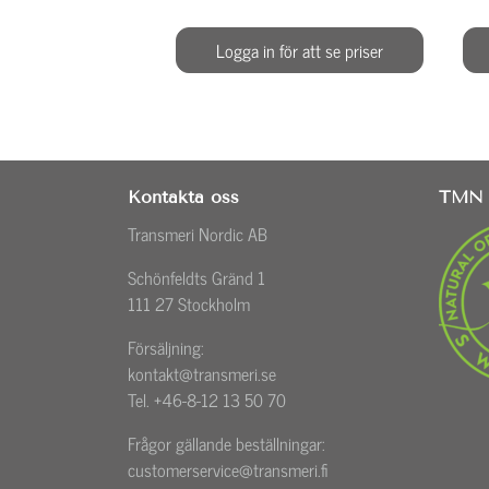
Logga in för att se priser
Kontakta oss
TMN 
Transmeri Nordic AB
Schönfeldts Gränd 1
111 27 Stockholm
Försäljning:
kontakt@transmeri.se
Tel. +46-8-12 13 50 70
Frågor gällande beställningar:
customerservice@transmeri.fi