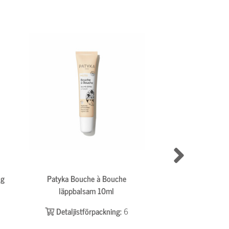
ng
Patyka Bouche à Bouche
MOSSA Youth Defe
läppbalsam 10ml
Antioxidant Day
Detaljistförpackning:
6
Detaljistför