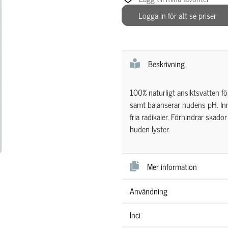
Logga in för att se priser
Beskrivning
100% naturligt ansiktsvatten för
samt balanserar hudens pH. In
fria radikaler. Förhindrar skado
huden lyster.
Mer information
Användning
Inci