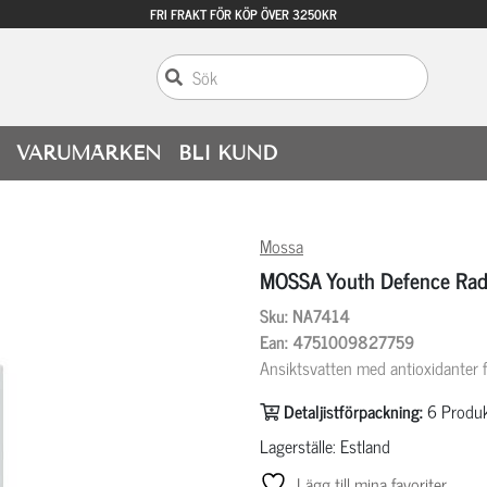
FRI FRAKT FÖR KÖP ÖVER 3250KR
VARUMÄRKEN
BLI KUND
Mossa
MOSSA Youth Defence Rad
Sku: NA7414
Ean: 4751009827759
Ansiktsvatten med antioxidanter f
Detaljistförpackning:
6
Produk
Lagerställe: Estland
Lägg till mina favoriter