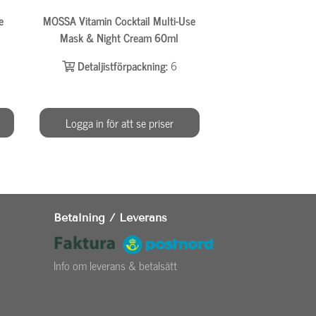
e
MOSSA Vitamin Cocktail Multi-Use
MOSSA Strawberry 
Mask & Night Cream 60ml
Detaljistför
Detaljistförpackning:
6
Logga in för att se priser
Logga in för at
Betalning / Leverans
Info om leverans & betalsätt