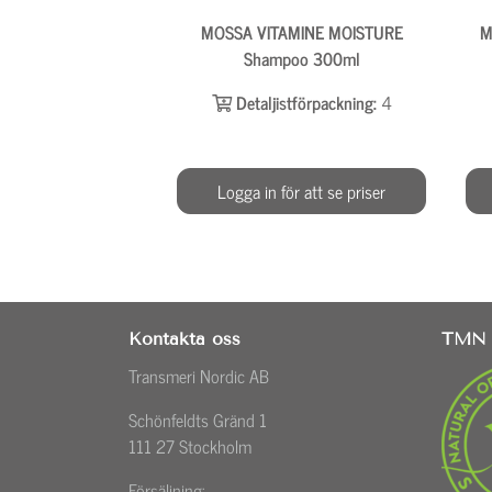
MOSSA VITAMINE MOISTURE
M
Shampoo 300ml
Detaljistförpackning:
4
Logga in för att se priser
Kontakta oss
TMN 
Transmeri Nordic AB
Schönfeldts Gränd 1
111 27 Stockholm
Försäljning: