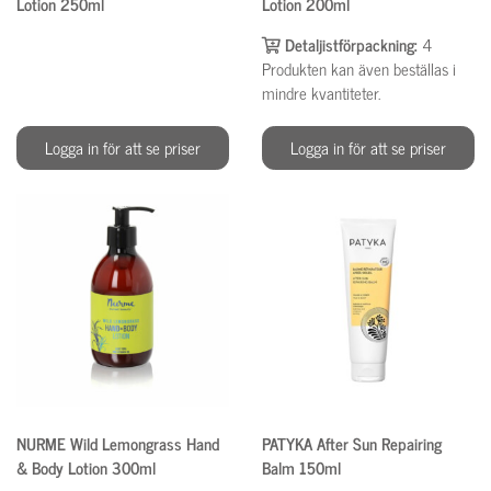
Lotion 250ml
Lotion 200ml
Detaljistförpackning:
4
Produkten kan även beställas i
mindre kvantiteter.
Logga in för att se priser
Logga in för att se priser
NURME Wild Lemongrass Hand
PATYKA After Sun Repairing
& Body Lotion 300ml
Balm 150ml