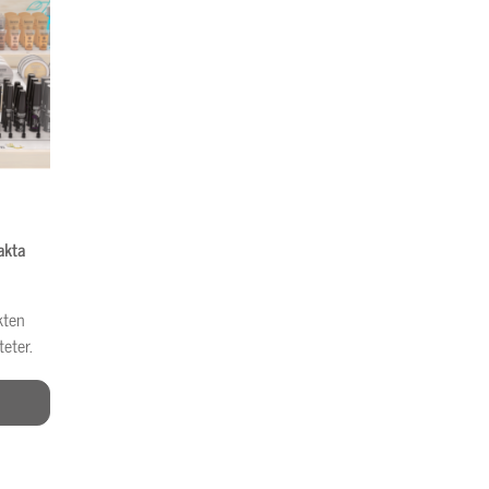
akta
kten
teter.