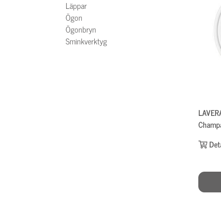
Läppar
Ögon
Ögonbryn
Sminkverktyg
LAVERA
Champa
Det