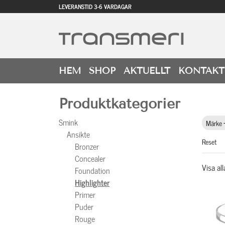
LEVERANSTID 3-6 VARDAGAR
HEM
SHOP
AKTUELLT
KONTAKT
Produktkategorier
Smink
Märke
Ansikte
Reset
Bronzer
Concealer
Visa all
Foundation
Highlighter
Primer
Puder
Rouge