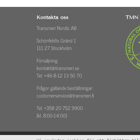
Kontakta oss
TMN 
Transmeri Nordic AB
Schönfeldts Gränd 1
111 27 Stockholm
Försäljning:
kontakt@transmeri.se
Tel. +46-8-12 13 50 70
Frågor gällande beställningar:
customerservice@transmeri.fi
Tel. +358 20 752 9900
(kl. 8:00-14:00)