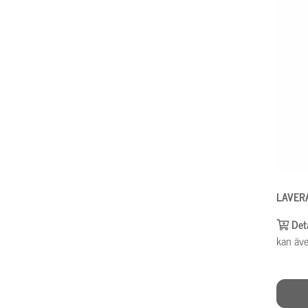
LAVERA
Det
kan äve