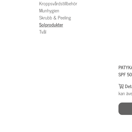
Kroppsvårdstillbehör
Munhygien
Skrubb & Peeling
Solprodukter
Tvål
PATYKA
SPF 5
Det
kan äve