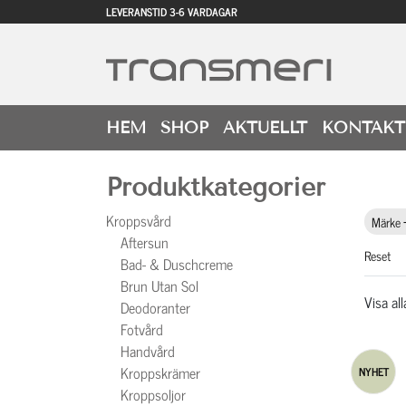
LEVERANSTID 3-6 VARDAGAR
HEM
SHOP
AKTUELLT
KONTAKT
Produktkategorier
Kroppsvård
Märke
Aftersun
Reset
Bad- & Duschcreme
Brun Utan Sol
Visa al
Deodoranter
Fotvård
Handvård
Kroppskrämer
NYHET
Kroppsoljor