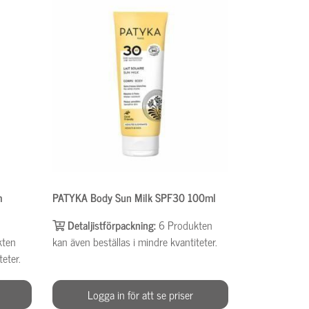
m
PATYKA Body Sun Milk SPF30 100ml
Detaljistförpackning:
6
Produkten
kten
kan även beställas i mindre kvantiteter.
teter.
Logga in för att se priser