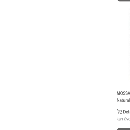
MOSSA 
Natura
Det
kan äve