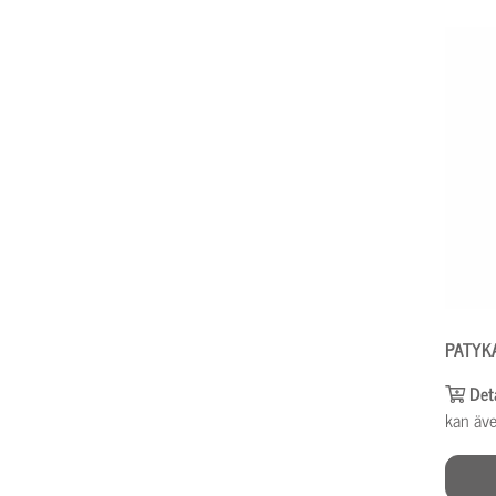
PATYKA
Det
kan äve