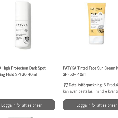
 High Protection Dark Spot
PATYKA Tinted Face Sun Cream 
ting Fluid SPF30 40ml
SPF50+ 40ml
Detaljistförpackning:
6
Produ
kan även beställas i mindre kvanti
Logga in för att se priser
Logga in för att se priser