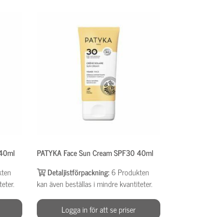
 40ml
PATYKA Face Sun Cream SPF30 40ml
kten
Detaljistförpackning:
6
Produkten
teter.
kan även beställas i mindre kvantiteter.
Logga in för att se priser