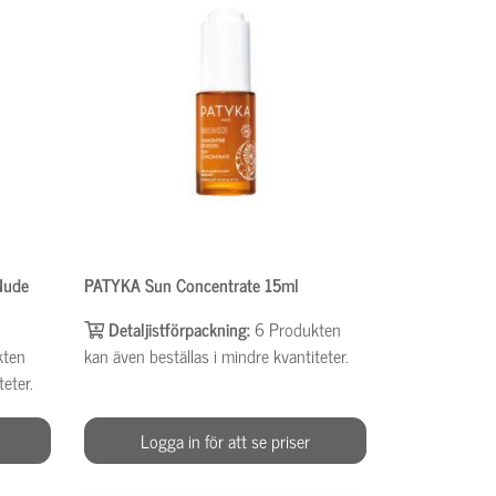
Nude
PATYKA Sun Concentrate 15ml
Detaljistförpackning:
6
Produkten
kten
kan även beställas i mindre kvantiteter.
teter.
Logga in för att se priser