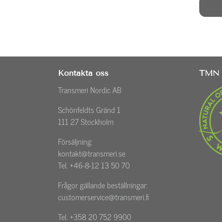
Kontakta oss
TMN 
Transmeri Nordic AB
Schönfeldts Gränd 1
111 27 Stockholm
Försäljning:
kontakt@transmeri.se
Tel. +46-8-12 13 50 70
Frågor gällande beställningar:
customerservice@transmeri.fi
Tel. +358 20 752 9900