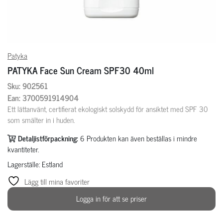
Patyka
PATYKA Face Sun Cream SPF30 40ml
Sku: 902561
Ean: 3700591914904
Ett lättanvänt, certifierat ekologiskt solskydd för ansiktet med SPF 30
som smälter in i huden.
Detaljistförpackning:
6
Produkten kan även beställas i mindre
kvantiteter.
Lagerställe: Estland
Lägg till mina favoriter
Logga in för att se priser