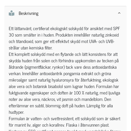
Beskrivning
Ett lättanvänt, certifierat ekologiskt solskydd för ansiktet med SPF
30 som smälter in i huden. Produkten innehåller naturlig zinkoxid
och titandioxid, som ger ett effektivt skydd mot UVA- och UVB-
strålar utan kemiska filter.
Ett komplett solskydd med en flytande och lätt konsistens för att
skydda huden från solen och förhindra uppkomsten av tecken på
åldrande (pigmentfläckar, rynkor) tack vare dess antioxidantiska
verkan. Innehåller antioxidantrik pongamia extrakt och gröna
mikroalger samt naturlig hyaluronsyra för återfuktning, ekologisk
aloe vera och botanisk bisabolol som lugnar huden. Formulan har
fuktgivande egenskaper och doften är 100 % naturlig, med ljuvliga
noter av aloe vera, näckros, vit jasmin och mandelblom. Den
efterlämnar en subtil, blommig doft på huden. Lämplig för alla
hudtyper.
Formulan är vatten- och svettresistent, ett solskydd som är säkert
för marint liv, alger och korallrev. Flaska i återvunnen plast.