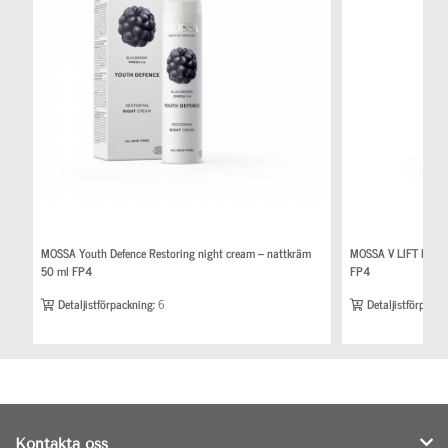
MOSSA Youth Defence Restoring night cream – nattkräm
MOSSA V LIFT Deep 
50 ml FP4
FP4
Detaljistförpackning:
6
Detaljistförpackn
Kontakta oss