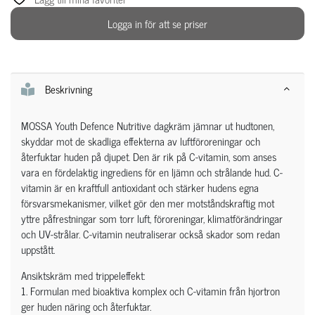
Logga in för att se priser
Beskrivning
MOSSA Youth Defence Nutritive dagkräm jämnar ut hudtonen,
skyddar mot de skadliga effekterna av luftföroreningar och
återfuktar huden på djupet. Den är rik på C-vitamin, som anses
vara en fördelaktig ingrediens för en ljämn och strålande hud. C-
vitamin är en kraftfull antioxidant och stärker hudens egna
försvarsmekanismer, vilket gör den mer motståndskraftig mot
yttre påfrestningar som torr luft, föroreningar, klimatförändringar
och UV-strålar. C-vitamin neutraliserar också skador som redan
uppstått.
Ansiktskräm med trippeleffekt:
1. Formulan med bioaktiva komplex och C-vitamin från hjortron
ger huden näring och återfuktar.