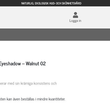
NATURLIG, EKOLOGISK HUD- OCH SKÖNHETSVÅRD
Logga in
 Eyeshadow – Walnut 02
erar med sin krämiga konsistens och
ten kan även beställas i mindre kvantiteter.