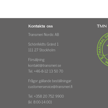
Kontakta oss
TMN 
Transmeri Nordic AB
Schönfeldts Gränd 1
111 27 Stockholm
Försäljning:
kontakt@transmeri.se
Tel. +46-8-12 13 50 70
Frågor gällande beställningar:
customerservice@transmeri.fi
Tel. +358 20 752 9900
(kl. 8:00-14:00)