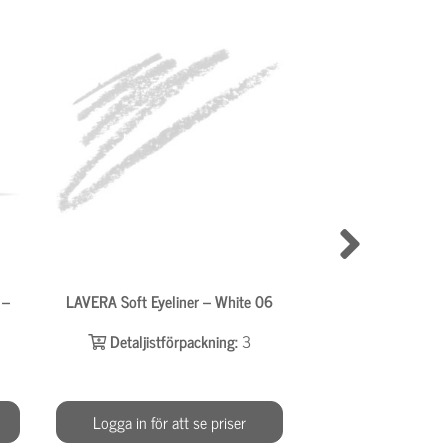
 –
LAVERA Soft Eyeliner – White 06
LAVERA Signat
Eyeshadow – Mo
Detaljistförpackning:
3
Detaljistför
Logga in för att se priser
Logga in för at