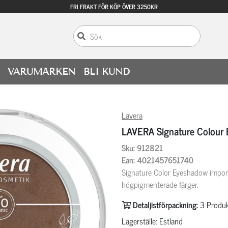
FRI FRAKT FÖR KÖP ÖVER 3250KR
VARUMÄRKEN
BLI KUND
Lavera
LAVERA Signature Colour
Sku: 912821
Ean: 4021457651740
Signature Color Eyeshadow impon
högpigmenterade färger.
Detaljistförpackning:
3
Produk
Lagerställe: Estland