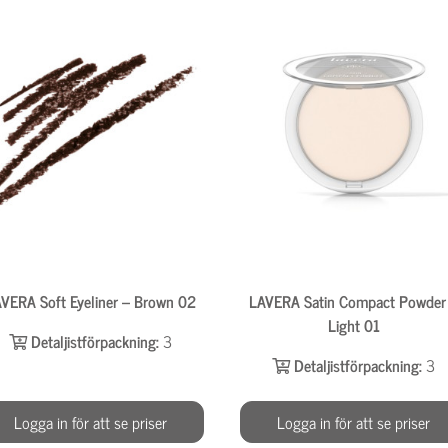
VERA Soft Eyeliner – Brown 02
LAVERA Satin Compact Powder
Light 01
Detaljistförpackning:
3
Detaljistförpackning:
3
Logga in för att se priser
Logga in för att se priser