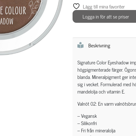
Lägg till mina favoriter
Logga in för att se priser
Beskrivning
Signature Color Eyeshadow im
högpigmenterade färger. Ögonsk
blanda. Mineralpigment ger inte
sig i vecket. Formulerad med h
mandelolja och vitamin E.
Valnöt 02: En varm valnötsbru
– Vegansk
– Silikonfri
– Fri från mineralolja