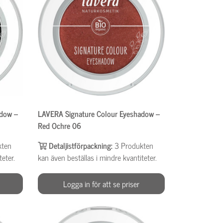
adow –
LAVERA Signature Colour Eyeshadow –
Red Ochre 06
kten
Detaljistförpackning:
3
Produkten
teter.
kan även beställas i mindre kvantiteter.
Logga in för att se priser