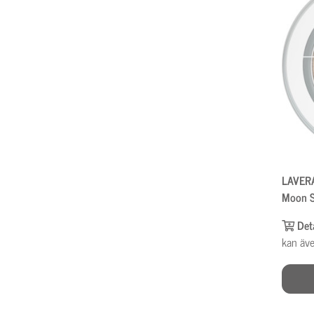
LAVERA
Moon S
Det
kan äve