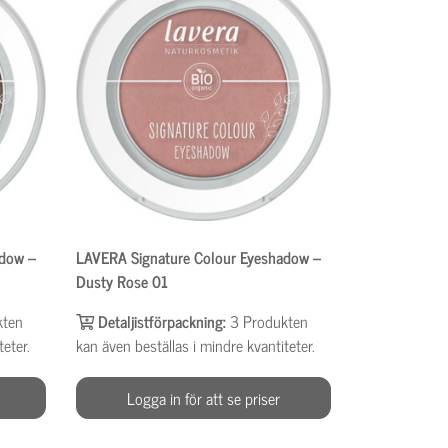
adow –
LAVERA Signature Colour Eyeshadow –
Dusty Rose 01
kten
Detaljistförpackning:
3
Produkten
teter.
kan även beställas i mindre kvantiteter.
Logga in för att se priser