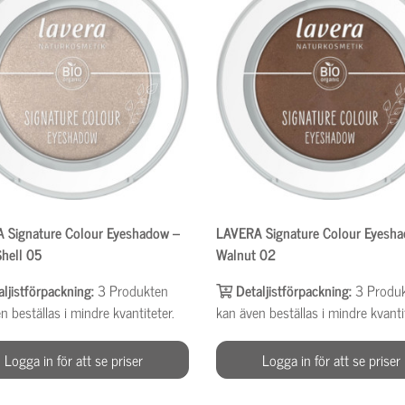
 Signature Colour Eyeshadow –
LAVERA Signature Colour Eyesh
hell 05
Walnut 02
aljistförpackning:
3
Produkten
Detaljistförpackning:
3
Produ
n beställas i mindre kvantiteter.
kan även beställas i mindre kvanti
Logga in för att se priser
Logga in för att se priser