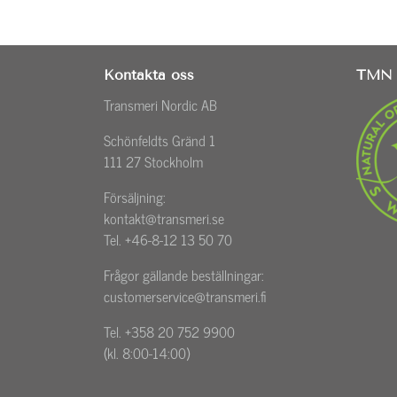
Kontakta oss
TMN 
Transmeri Nordic AB
Schönfeldts Gränd 1
111 27 Stockholm
Försäljning:
kontakt@transmeri.se
Tel. +46-8-12 13 50 70
Frågor gällande beställningar:
customerservice@transmeri.fi
Tel. +358 20 752 9900
(kl. 8:00-14:00)