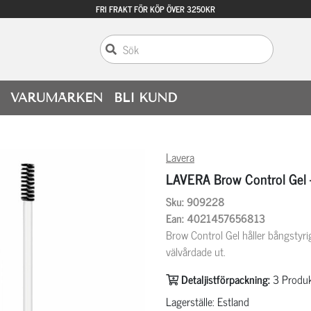
FRI FRAKT FÖR KÖP ÖVER 3250KR
VARUMÄRKEN
BLI KUND
Lavera
LAVERA Brow Control Gel 
Sku: 909228
Ean: 4021457656813
Brow Control Gel håller bångstyri
välvårdade ut.
Detaljistförpackning:
3
Produk
Lagerställe: Estland