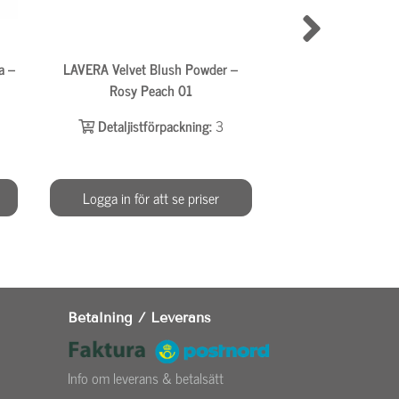
a –
LAVERA Velvet Blush Powder –
LAVERA Signat
Rosy Peach 01
Eyeshadow – Re
Detaljistförpackning:
3
Detaljistför
Logga in för att se priser
Logga in för at
Betalning / Leverans
Info om leverans & betalsätt