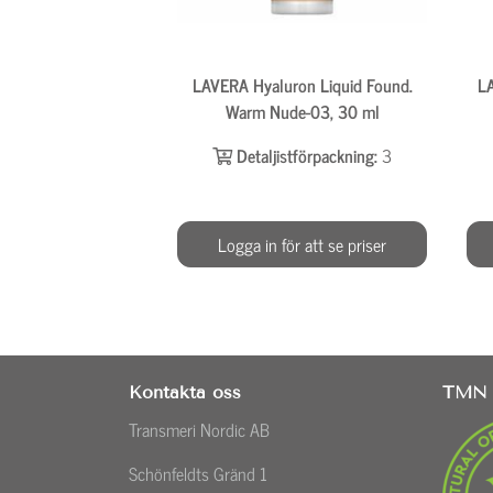
LAVERA Hyaluron Liquid Found.
L
Warm Nude-03, 30 ml
Detaljistförpackning:
3
Logga in för att se priser
Kontakta oss
TMN 
Transmeri Nordic AB
Schönfeldts Gränd 1