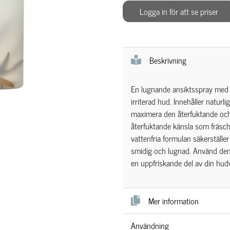
Logga in för att se priser
Beskrivning
En lugnande ansiktsspray med e
irriterad hud. Innehåller naturlig
maximera den återfuktande och
återfuktande känsla som fräscha
vattenfria formulan säkerställe
smidig och lugnad. Använd den
en uppfriskande del av din hud
Mer information
Användning