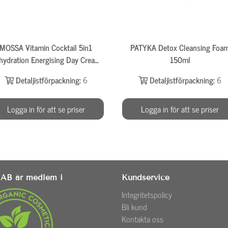
MOSSA Vitamin Cocktail 5in1
PATYKA Detox Cleansing Foa
hydration Energising Day Cream
150ml
50ml
Detaljistförpackning:
6
Detaljistförpackning:
6
Logga in för att se priser
Logga in för att se priser
AB är medlem i
Kundservice
Integritetspolicy
Bli kund
Kontakta oss