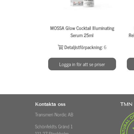
MOSSA Glow Cocktail Illuminating
Serum 25ml
Re
Detaljistförpackning:
6
Logga in för att se priser
Kontakta oss
TMN 
Transmeri Nordic AB
Schönfeldts Gränd 1
111 27 Stockholm