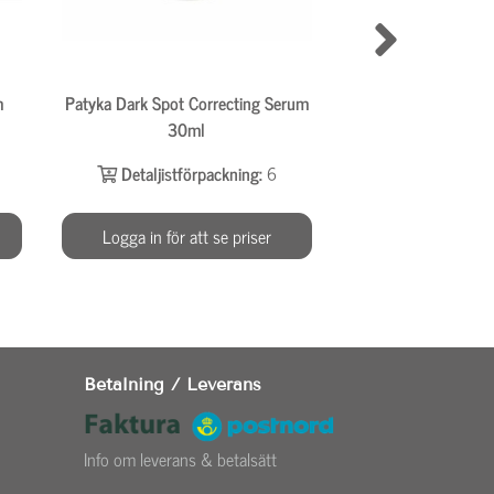
m
Patyka Dark Spot Correcting Serum
MOSSA Youth Defe
30ml
night cream – natt
Detaljistförpackning:
6
Detaljistför
Logga in för att se priser
Logga in för at
Betalning / Leverans
Info om leverans & betalsätt