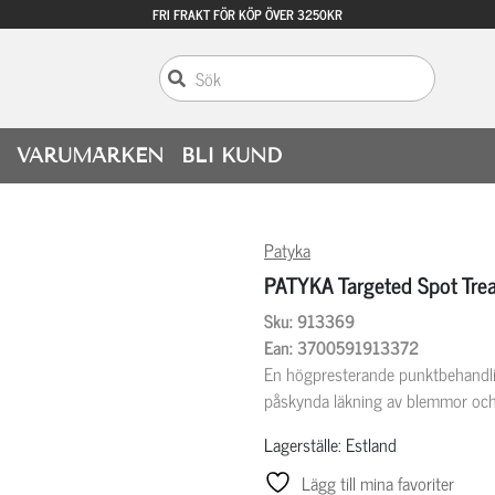
FRI FRAKT FÖR KÖP ÖVER 3250KR
VARUMÄRKEN
BLI KUND
Patyka
PATYKA Targeted Spot Tre
Sku: 913369
Ean: 3700591913372
En högpresterande punktbehandling
påskynda läkning av blemmor och 
Lagerställe: Estland
Lägg till mina favoriter