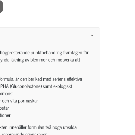
 högpresterande punktbehandling framtagen för
åskynda läkning av blemmor och motverka att
ormula, är den berikad med seriens effektiva
% PHA (Gluconolactone) samt ekologiskt
sammans:
r och vita pormaskar
pstår
tioner
fekten innehåller formulan två noga utvalda
 reparerande egenskaper: