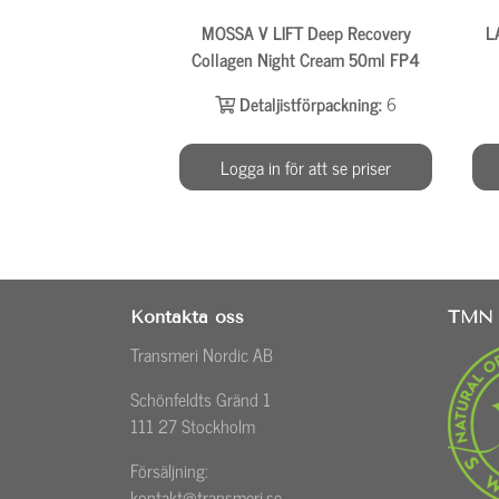
MOSSA V LIFT Deep Recovery
L
Collagen Night Cream 50ml FP4
Detaljistförpackning:
6
Logga in för att se priser
Kontakta oss
TMN 
Transmeri Nordic AB
Schönfeldts Gränd 1
111 27 Stockholm
Försäljning:
kontakt@transmeri.se