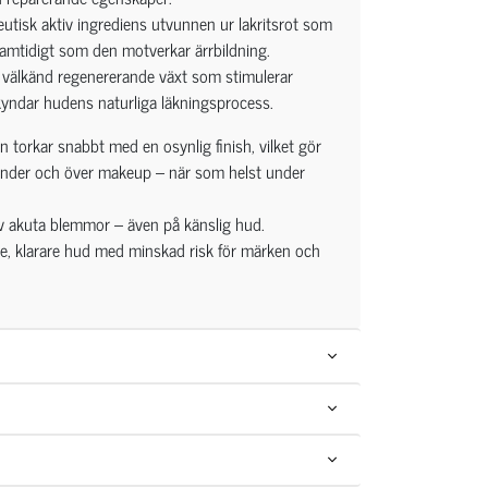
utisk aktiv ingrediens utvunnen ur lakritsrot som
samtidigt som den motverkar ärrbildning.
en välkänd regenererande växt som stimulerar
yndar hudens naturliga läkningsprocess.
 torkar snabbt med en osynlig finish, vilket gör
under och över makeup – när som helst under
av akuta blemmor – även på känslig hud.
are, klarare hud med minskad risk för märken och