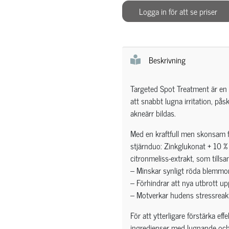
Logga in för att se priser
Beskrivning
Targeted Spot Treatment är en
att snabbt lugna irritation, p
akneärr bildas.
Med en kraftfull men skonsam f
stjärnduo: Zinkglukonat + 10 
citronmeliss-extrakt, som till
– Minskar synligt röda blemmo
– Förhindrar att nya utbrott up
– Motverkar hudens stressreak
För att ytterligare förstärka ef
ingredienser med lugnande och