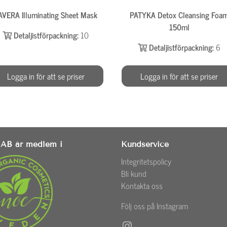
AVERA Illuminating Sheet Mask
PATYKA Detox Cleansing Foa
150ml
Detaljistförpackning:
10
Detaljistförpackning:
6
Logga in för att se priser
Logga in för att se priser
AB är medlem i
Kundservice
Integritetspolicy
Bli kund
Kontakta oss
Följ oss på Instagram
Instagram