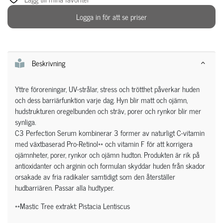
Logga in för att se priser
Beskrivning
Yttre föroreningar, UV-strålar, stress och trötthet påverkar huden
och dess barriärfunktion varje dag. Hyn blir matt och ojämn,
hudstrukturen oregelbunden och sträv, porer och rynkor blir mer
synliga.
C3 Perfection Serum kombinerar 3 former av naturligt C-vitamin
med växtbaserad Pro-Retinol** och vitamin F för att korrigera
ojämnheter, porer, rynkor och ojämn hudton. Produkten är rik på
antioxidanter och arginin och formulan skyddar huden från skador
orsakade av fria radikaler samtidigt som den återställer
hudbarriären. Passar alla hudtyper.
**Mastic Tree extrakt: Pistacia Lentiscus