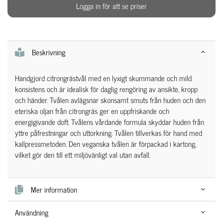
Logga in för att se priser
Beskrivning
Handgjord citrongrästvål med en lyxigt skummande och mild
konsistens och är idealisk för daglig rengöring av ansikte, kropp
och händer. Tvålen avlägsnar skonsamt smuts från huden och den
eteriska oljan från citrongräs ger en uppfriskande och
energigivande doft. Tvålens vårdande formula skyddar huden från
yttre påfrestningar och uttorkning. Tvålen tillverkas för hand med
kallpressmetoden. Den veganska tvålen är förpackad i kartong,
vilket gör den till ett miljövänligt val utan avfall.
Mer information
Användning