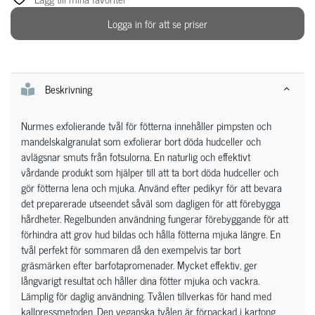
Logga in för att se priser
Beskrivning
Nurmes exfolierande tvål för fötterna innehåller pimpsten och
mandelskalgranulat som exfolierar bort döda hudceller och
avlägsnar smuts från fotsulorna. En naturlig och effektivt
vårdande produkt som hjälper till att ta bort döda hudceller och
gör fötterna lena och mjuka. Använd efter pedikyr för att bevara
det preparerade utseendet såväl som dagligen för att förebygga
hårdheter. Regelbunden användning fungerar förebyggande för att
förhindra att grov hud bildas och hålla fötterna mjuka längre. En
tvål perfekt för sommaren då den exempelvis tar bort
gräsmärken efter barfotapromenader. Mycket effektiv, ger
långvarigt resultat och håller dina fötter mjuka och vackra.
Lämplig för daglig användning. Tvålen tillverkas för hand med
kallpressmetoden. Den veganska tvålen är förpackad i kartong,