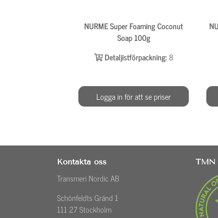
NURME Super Foaming Coconut
NU
Soap 100g
Detaljistförpackning:
8
Logga in för att se priser
Kontakta oss
TMN 
Transmeri Nordic AB
Schönfeldts Gränd 1
111 27 Stockholm