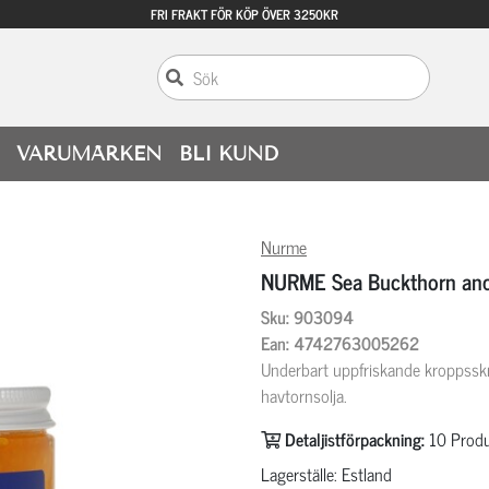
FRI FRAKT FÖR KÖP ÖVER 3250KR
VARUMÄRKEN
BLI KUND
Nurme
NURME Sea Buckthorn and
Sku: 903094
Ean: 4742763005262
Underbart uppfriskande kroppssk
havtornsolja.
Detaljistförpackning:
10
Produ
Lagerställe: Estland