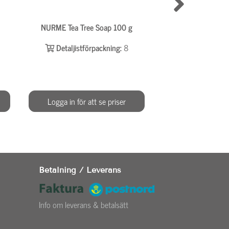
NURME Tea Tree Soap 100 g
NURME Super Foam
Soap 1
Detaljistförpackning:
8
Detaljistför
Logga in för att se priser
Logga in för at
Betalning / Leverans
Info om leverans & betalsätt