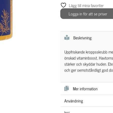
Lägg till mina favoriter
Logga in för att se priser
Beskrivning
Uppfriskande kroppsskrubb med
önskad vitaminboost. Havtornsol
stärker och skyddar huden. Eter
och ger oemotståndligt god doft
Mer information
Användning
Inci