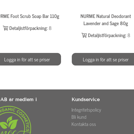
RME Foot Scrub Soap Bar 110g
NURME Natural Deodorant
Lavender and Sage 80g
Detaljistförpackning:
8
Detaljistförpackning:
8
Logga in för att se priser
Logga in för att se priser
AB är medlem i
Kundservice
Integritetspolicy
Bli kund
Kontakta oss