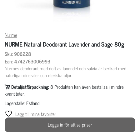
Nurme
NURME Natural Deodorant Lavender and Sage 80g
Sku: 906228
Ean: 4742763006993
Nurmes deodorant med doft av lavendel och salvia är berikad med
naturliga mineraler och eteriska oljor.
Detaljistförpackning:
8
Produkten kan även beställas i mindre
kvantiteter.
Lagerställe: Estland
Lägg till mina favoriter
Logga in för att se priser