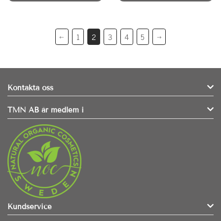
←
1
2
3
4
5
→
Kontakta oss
TMN AB är medlem i
Kundservice