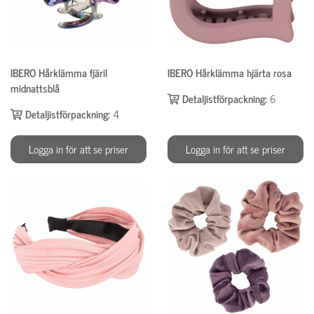
IBERO Hårklämma fjäril
IBERO Hårklämma hjärta rosa
midnattsblå
Detaljistförpackning:
6
Detaljistförpackning:
4
Logga in för att se priser
Logga in för att se priser