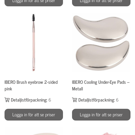
Logga in för att se priser
Logga in för att se priser
IBERO Brush eyebrow 2-sided
IBERO Cooling Under-Eye Pads –
pink
Metall
Detaljistförpackning:
6
Detaljistförpackning:
6
Logga in för att se priser
Logga in för att se priser