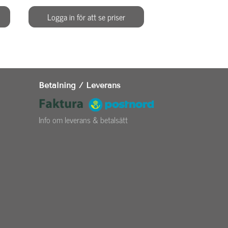
Logga in för att se priser
Logga in för at
Betalning / Leverans
Info om leverans & betalsätt