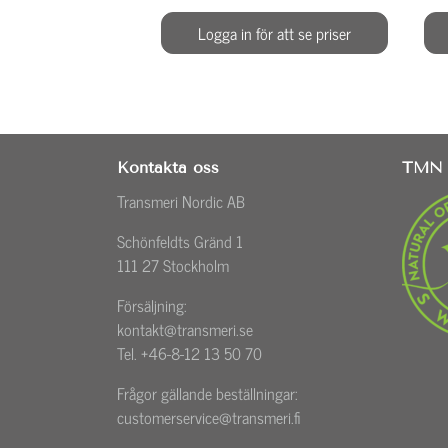
Logga in för att se priser
Kontakta oss
TMN 
Transmeri Nordic AB
Schönfeldts Gränd 1
111 27 Stockholm
Försäljning:
kontakt@transmeri.se
Tel. +46-8-12 13 50 70
Frågor gällande beställningar:
customerservice@transmeri.fi