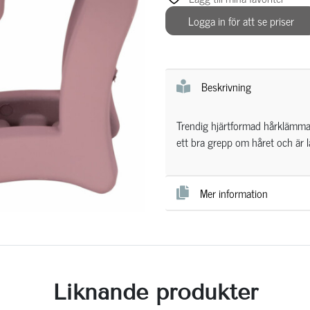
Logga in för att se priser
Beskrivning
Trendig hjärtformad hårklämm
ett bra grepp om håret och är l
Mer information
Liknande produkter