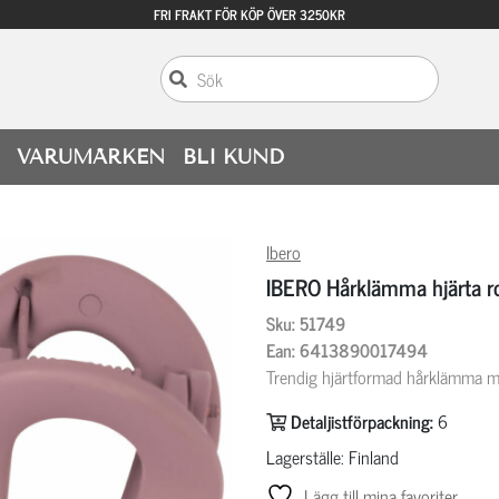
FRI FRAKT FÖR KÖP ÖVER 3250KR
VARUMÄRKEN
BLI KUND
Ibero
IBERO Hårklämma hjärta r
Sku: 51749
Ean: 6413890017494
Trendig hjärtformad hårklämma m
Detaljistförpackning:
6
Lagerställe: Finland
Lägg till mina favoriter