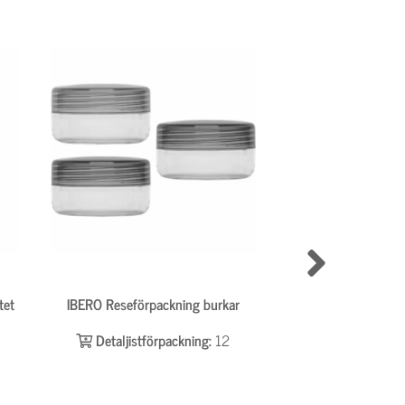
tet
IBERO Reseförpackning burkar
IBERO Massagekopp
4st
Detaljistförpackning:
12
Detaljistför