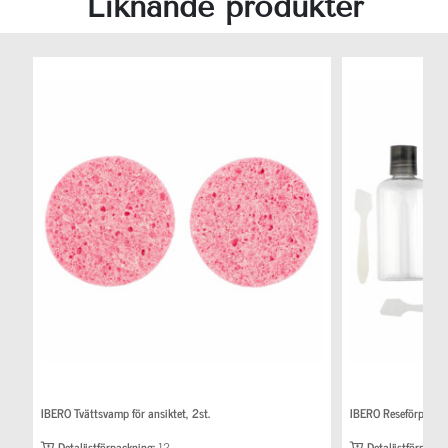
Liknande produkter
IBERO Tvättsvamp för ansiktet, 2st.
IBERO Reseförpackn
Detaljistförpackning:
12
Detaljistförpackn