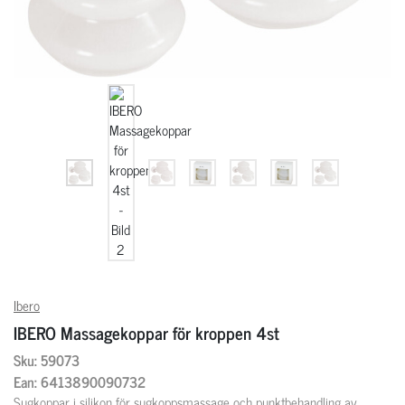
Ibero
IBERO Massagekoppar för kroppen 4st
Sku: 59073
Ean: 6413890090732
Sugkoppar i silikon för sugkoppsmassage och punktbehandling av