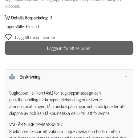
kroppen.
Detaljistförpackning:
3
Lagerställe: Finland
Lägg till mina favoriter
Logga in för att se priser
Beskrivning
Sugkoppar i silikon (4st.) för sugkoppsmassage och
punktbehandling av kroppen. Behandlingen aktiverar
ämnesomsättningen, får muskelspänningar och smärtpunkter att
slappna av och kan få kosmetiska celluliter att försvinna.
VAD ÄR SUGKOPPMASSAGE?
Sugkoppar skapar ett vakuum i mjukvävnaden i huden. Luften
inuti koppen avlägsnas genom att klämma på koppen medan den