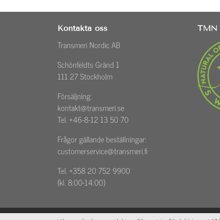
Kontakta oss
TMN 
Transmeri Nordic AB
Schönfeldts Gränd 1
111 27 Stockholm
Försäljning:
kontakt@transmeri.se
Tel. +46-8-12 13 50 70
Frågor gällande beställningar:
customerservice@transmeri.fi
Tel. +358 20 752 9900
(kl. 8:00-14:00)