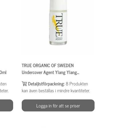
TRUE ORGANIC OF SWEDEN
50ml
Undercover Agent Ylang Ylang
Palmarosa, deo 50ml
kten
Detaljistförpackning:
8
Produkten
teter.
kan även beställas i mindre kvantiteter.
Logga in för att se priser