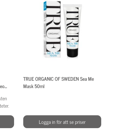
TRUE ORGANIC OF SWEDEN Sea Me
deo
Mask 50ml
kten
teter.
Logga in för att se priser