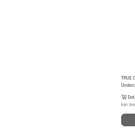
TRUE 
Underc
Cassia
Det
kan äve