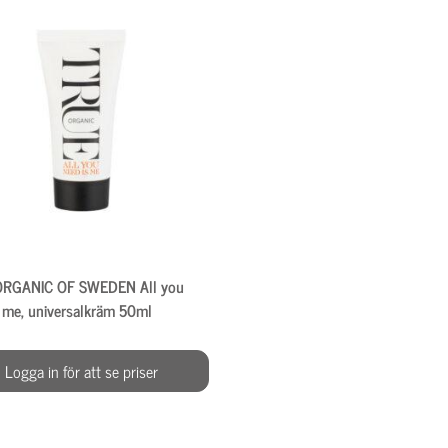
RGANIC OF SWEDEN All you
s me, universalkräm 50ml
Logga in för att se priser