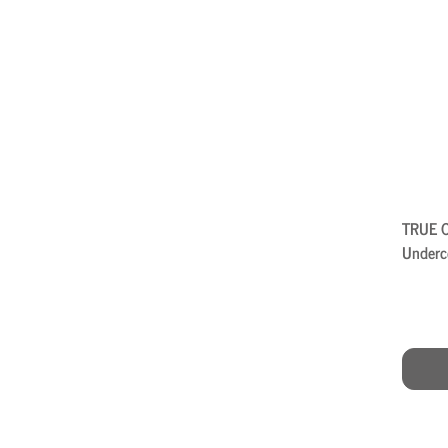
TRUE 
Underco
100ml