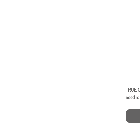
TRUE O
need i