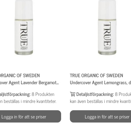
ORGANIC OF SWEDEN
TRUE ORGANIC OF SWEDEN
over Agent Lavender Bergamot
Undercover Agent Lemongrass, 
, deo 50ml
50ml
aljistförpackning:
8
Produkten
Detaljistförpackning:
8
Produ
n beställas i mindre kvantiteter.
kan även beställas i mindre kvanti
Logga in för att se priser
Logga in för att se priser