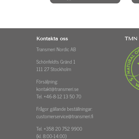
Kontakta oss
TMN 
Transmeri Nordic AB
Schönfeldts Gränd 1
111 27 Stockholm
Försäljning:
kontakt@transmeri.se
Tel. +46-8-12 13 50 70
Frågor gällande beställningar:
customerservice@transmeri.fi
Tel. +358 20 752 9900
(kl. 8:00-14:00)