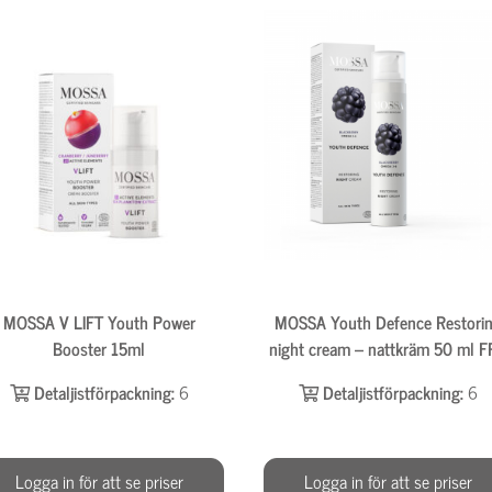
MOSSA V LIFT Youth Power
MOSSA Youth Defence Restori
Booster 15ml
night cream – nattkräm 50 ml 
Detaljistförpackning:
6
Detaljistförpackning:
6
Logga in för att se priser
Logga in för att se priser