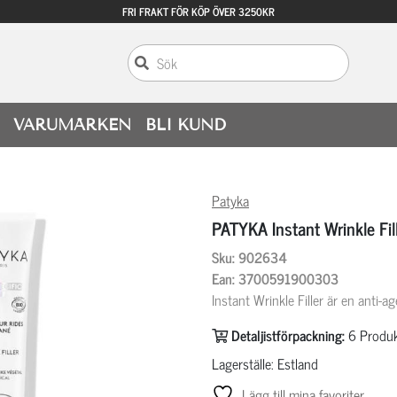
FRI FRAKT FÖR KÖP ÖVER 3250KR
VARUMÄRKEN
BLI KUND
Patyka
PATYKA Instant Wrinkle Fil
Sku: 902634
Ean: 3700591900303
Instant Wrinkle Filler är en anti-
Detaljistförpackning:
6
Produk
Lagerställe: Estland
Lägg till mina favoriter