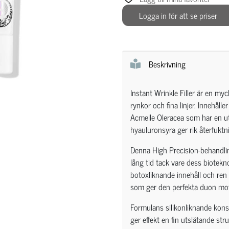
Logga in för att se priser
Beskrivning
Instant Wrinkle Filler är en m
rynkor och fina linjer. Innehåll
Acmelle Oleracea som har en ut
hyauluronsyra ger rik återfuktn
Denna High Precision-behandling
lång tid tack vare dess biotekno
botoxliknande innehåll och ren
som ger den perfekta duon mot
Formulans silikonliknande konsis
ger effekt en fin utslätande s