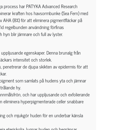
liga process har PATYKA Advanced Research
inerar kraften hos havsormbunke (Sea Fern) med
 AHA (8%) för att eliminera pigmentfläckar på
Vid regelbunden användning förfinas
hyn blir jämnare och full av lyster.
 uppljusande egenskaper. Denna brunalg från
ckars intensitet och storlek.
k, penetrerar de djupa skikten av epidermis för att
ckar.
ninpigment som samlats på hudens yta och jämnar
trålande hy.
spannmålsfrön, och har uppljusande och exfolierande
n eliminera hyperpigmenterade celler snabbare
ring och mjukgör huden för en underbar känsla
eia eteriskolja, lugnar huden och begränsar