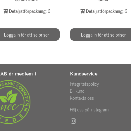
Detaljistförpackning:
6
Detaljistförpackning:
6
Logga in för att se priser
Logga in för att se priser
AB är medlem i
Kundservice
Integritetspolicy
Bli kund
Kontakta oss
Följ oss på Instagram
Instagram