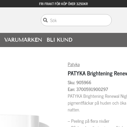
FRI FRAKT FÖR KÖP ÖVER 3250KR
VARUMÄRKEN
BLI KUND
Patyka
PATYKA Brightening Renew
Sku: 905966
Ean: 3700591900297
PATYKA Brightening Renewal Night 
pigmentfläckar på huden och öka
natten.
– Peeling på flera nivåer