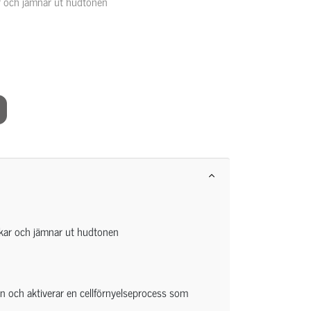
ar och jämnar ut hudtonen
ckar och jämnar ut hudtonen
n och aktiverar en cellförnyelseprocess som
.