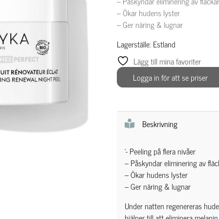
– Påskyndar eliminering av fläck
– Ökar hudens lyster
– Ger näring & lugnar
Lagerställe: Estland
Lägg till mina favoriter
Logga in för att se priser
Beskrivning
‘- Peeling på flera nivåer
– Påskyndar eliminering av flä
– Ökar hudens lyster
– Ger näring & lugnar
Under natten regenereras hude
hjälper till att eliminera melanin