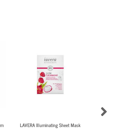
um
LAVERA Illuminating Sheet Mask
MOSSA Skin Soluti
toner 2