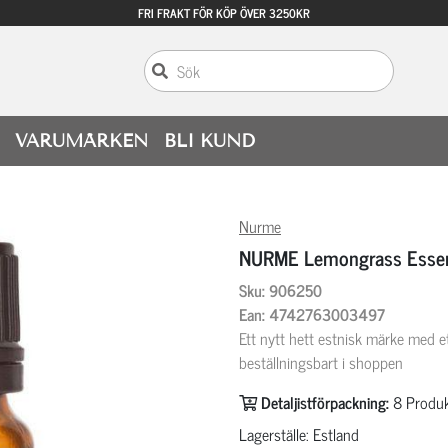
FRI FRAKT FÖR KÖP ÖVER 3250KR
VARUMÄRKEN
BLI KUND
Nurme
NURME Lemongrass Essent
Sku: 906250
Ean: 4742763003497
Ett nytt hett estnisk märke med et
beställningsbart i shoppen
Detaljistförpackning:
8
Produk
Lagerställe: Estland