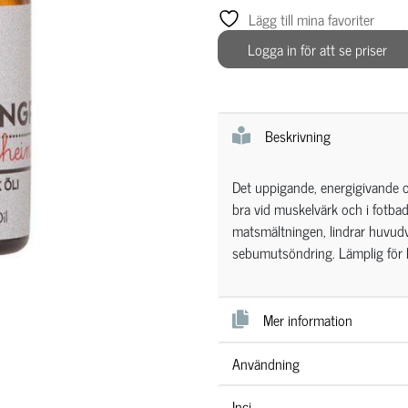
Lägg till mina favoriter
Logga in för att se priser
Beskrivning
Det uppigande, energigivande o
bra vid muskelvärk och i fotbad
matsmältningen, lindrar huvud
sebumutsöndring. Lämplig för
Mer information
Användning
Inci