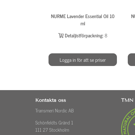
NURME Lavender Essential Oil 10
N
ml
Detaljistförpackning:
8
Logga in för att se priser
Kontakta oss
TMN 
Transmeri Nordic AB
Schönfeldts Gränd 1
111 27 Stockholm