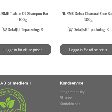
URME Teatree Oil Shampoo Bar
NURME Detox Charcoal Face So
100g
100g
Detaljistförpackning:
8
Detaljistförpackning:
8
Logga in för att se priser
Logga in för att se priser
AB är medlem i
Kundservice
Integritetspolicy
Bli kund
Kontakta oss