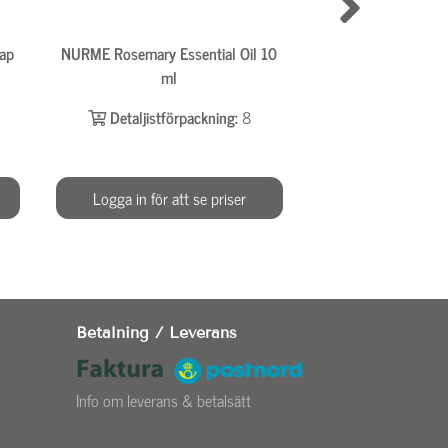
ap
NURME Rosemary Essential Oil 10
NURME Energizin
ml
Petitgrain + Swee
Detaljistförpackning:
8
Detaljistför
Logga in för att se priser
Logga in för at
Betalning / Leverans
Info om leverans & betalsätt