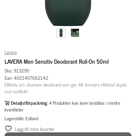
Lavera
LAVERA Men Sensitiv Deodorant Roll-On 50ml
Sku: 913295
Ean: 4021457662142
Effektiv och skonsam deodorant som ger 48 timmars effektivt skydd
mot svettlukt
Detaljistförpackning:
4
Produkten kan även beställas i mindre
kvantiteter.
Lagerställe: Estland
Lägg till mina favoriter