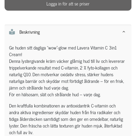
Logga in för att se priser
Beskrivning
Ge huden sitt dagliga “wow”-glow med Lavera Vitamin C 3in1
Cream!
Denna lystergivande kräm väcker glåmig hud till liv och levererar
trippelverkande resultat med C-vitamin, 2 % fyto-kollagen och
naturlig Q10. Den motverkar oxidativ stress, stärker hudens
naturliga barriär och skyddar mot förtidigt åldrande – för en frisk,
jämn och strålande hud varje dag.
För en hälsosam, slät och strålande hud – varje dag.
Den kraftfulla kombinationen av antioxidantrik C-vitamin och
andra aktiva ingredienser skyddar huden från fria radikaler och
tidiga ålderstecken samtidigt som den ger en omedelbar, naturlig
lyster. Den fräscha och lätta texturen gör huden mjuk, återfuktad
och full av liv.