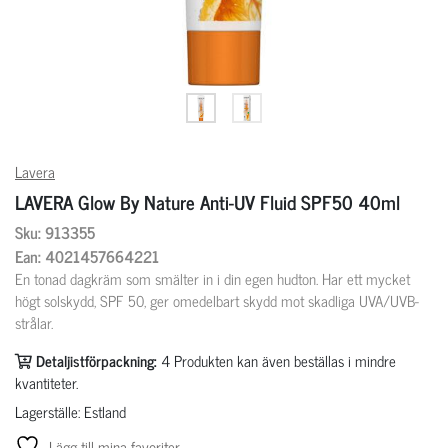
Lavera
LAVERA Glow By Nature Anti-UV Fluid SPF50 40ml
Sku: 913355
Ean: 4021457664221
En tonad dagkräm som smälter in i din egen hudton. Har ett mycket
högt solskydd, SPF 50, ger omedelbart skydd mot skadliga UVA/UVB-
strålar.
Detaljistförpackning:
4
Produkten kan även beställas i mindre
kvantiteter.
Lagerställe: Estland
Lägg till mina favoriter