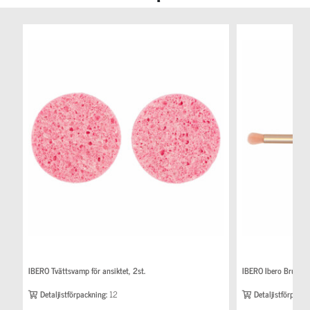
IBERO Tvättsvamp för ansiktet, 2st.
IBERO Ibero Brush b
Detaljistförpackning:
12
Detaljistförpackn