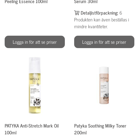
Peeling Essence 100ml
Serum 30ml
Detaljistförpackning:
6
Produkten kan även beställas i
mindre kvantiteter.
Logga in för att se priser
Logga in för att se priser
PATYKA Anti-Stretch Mark Oil
Patyka Soothing Milky Toner
100ml
200ml