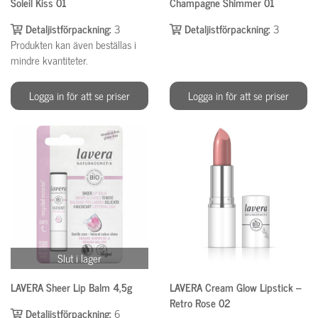
Soleil Kiss 01
Champagne Shimmer 01
Detaljistförpackning:
3
Detaljistförpackning:
3
Produkten kan även beställas i
mindre kvantiteter.
Logga in för att se priser
Logga in för att se priser
Slut i lager
LAVERA Sheer Lip Balm 4,5g
LAVERA Cream Glow Lipstick –
Retro Rose 02
Detaljistförpackning:
6