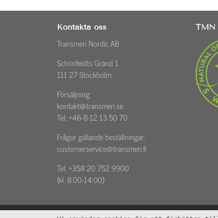
Kontakta oss
TMN 
Transmeri Nordic AB
Schönfeldts Gränd 1
111 27 Stockholm
Försäljning:
kontakt@transmeri.se
Tel. +46-8-12 13 50 70
Frågor gällande beställningar:
customerservice@transmeri.fi
Tel. +358 20 752 9900
(kl. 8:00-14:00)