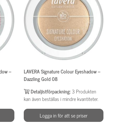
adow –
LAVERA Signature Colour Eyeshadow –
Dazzling Gold 08
Detaljistförpackning:
3
Produkten
kan även beställas i mindre kvantiteter.
Logga in för att se priser