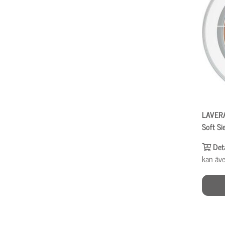
LAVERA
Soft S
Det
kan äve