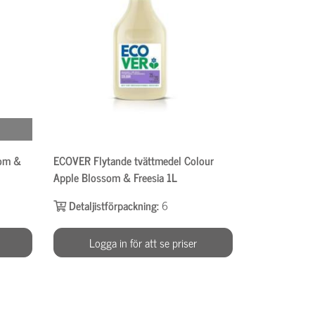
som &
ECOVER Flytande tvättmedel Colour
Apple Blossom & Freesia 1L
Detaljistförpackning:
6
Logga in för att se priser