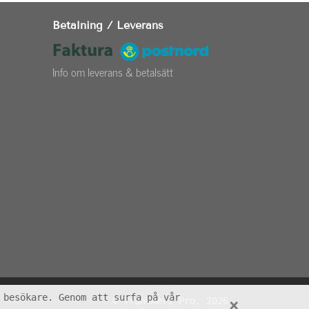
Betalning / Leverans
Info om leverans & betalsätt
 besökare. Genom att surfa på vår
© Transmeri Pro. 2026
×