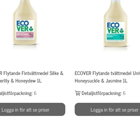
 Flytande Fintvättmedel Silke &
ECOVER Flytande tvättmedel Uni
terlily & Honeydew 1L
Honeysuckle & Jasmine 1L
aljistförpackning:
6
Detaljistförpackning:
6
Logga in för att se priser
Logga in för att se priser