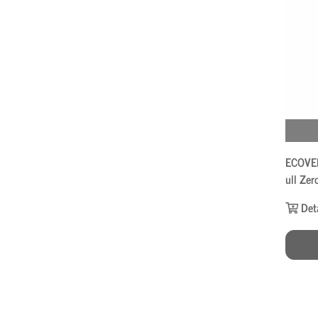
ECOVER
ull Zer
Det