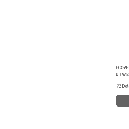
ECOVER
Ull Wa
Det