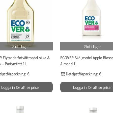
Slut i lager
Slut i lager
 Flytande fintvättmedel silke &
ECOVER Sköljmedel Apple Blos
o – Parfymfritt 1L
Almond 1L
aljistförpackning:
6
Detaljistförpackning:
6
Logga in för att se priser
Logga in för att se priser