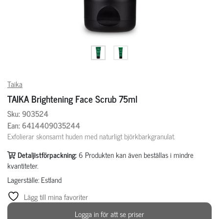
Taika
TAIKA Brightening Face Scrub 75ml
Sku: 903524
Ean: 6414409035244
Exfolierar skonsamt huden med naturligt björkbarkgranulat.
Detaljistförpackning:
6
Produkten kan även beställas i mindre
kvantiteter.
Lagerställe: Estland
Lägg till mina favoriter
Logga in för att se priser