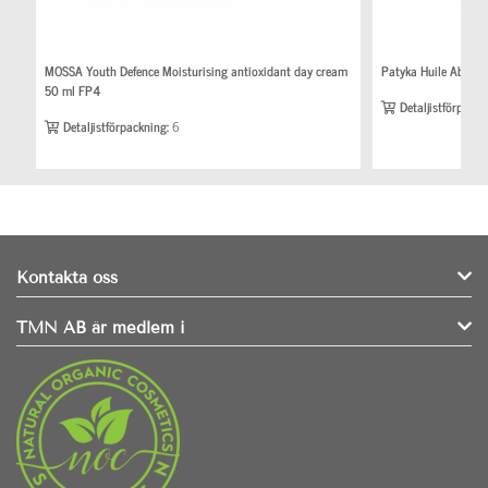
MOSSA Youth Defence Moisturising antioxidant day cream
Patyka Huile Absolu
50 ml FP4
Detaljistförpackn
Detaljistförpackning:
6
Kontakta oss
TMN AB är medlem i