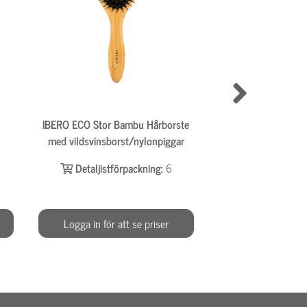
IBERO ECO Stor Bambu Hårborste
IBERO Headband 
med vildsvinsborst/nylonpiggar
Detaljistför
Detaljistförpackning:
6
Logga in för att se priser
Logga in för at