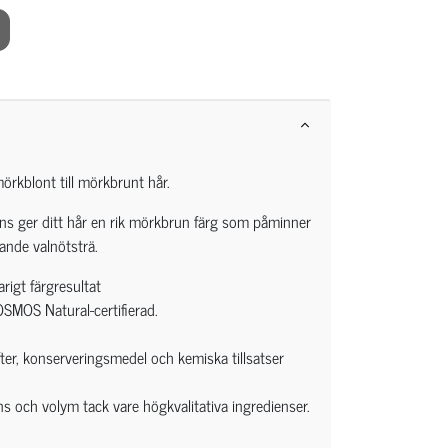
örkblont till mörkbrunt hår.
s ger ditt hår en rik mörkbrun färg som påminner
ande valnötsträ.
rigt färgresultat
SMOS Natural-certifierad.
ofter, konserveringsmedel och kemiska tillsatser
s och volym tack vare högkvalitativa ingredienser.