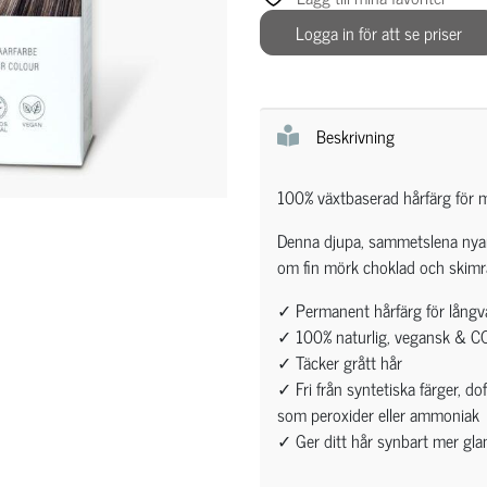
Logga in för att se priser
Beskrivning
100% växtbaserad hårfärg för m
Denna djupa, sammetslena nyan
om fin mörk choklad och skimr
✓ Permanent hårfärg för långva
✓ 100% naturlig, vegansk & CO
✓ Täcker grått hår
✓ Fri från syntetiska färger, d
som peroxider eller ammoniak
✓ Ger ditt hår synbart mer glan