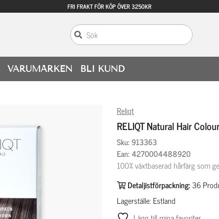
FRI FRAKT FÖR KÖP ÖVER 3250KR
VARUMÄRKEN
BLI KUND
Reliqt
RELIQT Natural Hair Colo
Sku: 913363
Ean: 4270004488920
100% växtbaserad hårfärg som ger
Detaljistförpackning:
36
Produ
Lagerställe: Estland
Lägg till mina favoriter