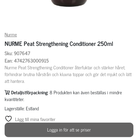
Nurme
NURME Peat Strengthening Conditioner 250ml
Sku: 907647
Ean: 4742763000915
Nurme Peat Strengthening Conditioner återfuktar och stärker håret,
förhindrar brutna hårstrån och kluvna toppar och gör det mjukt och lätt
att hantera.
Detaljistförpackning:
8
Produkten kan även beställas i mindre
kvantiteter.
Lagerställe: Estland
Lägg till mina favoriter
Logga in för att se priser