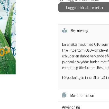
Logga in för att se priser
Beskrivning
En ansiktsmask med Q10 som åt
linjer. Koenzym Q10-komplexet
erbjuder en dubbelverkande eff
jojobaolja skyddar huden mot f
en naturlig återfuktare. Resulta
Förpackningen innehåller två in
Mer information
Användning