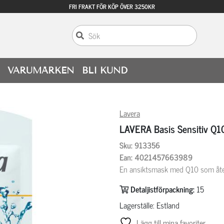
FRI FRAKT FÖR KÖP ÖVER 3250KR
VARUMÄRKEN
BLI KUND
Lavera
LAVERA Basis Sensitiv Q
Sku: 913356
Ean: 4021457663989
En ansiktsmask med Q10 som återf
Detaljistförpackning:
15
Lagerställe: Estland
Lägg till mina favoriter