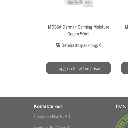
MOSSA Derma+ Calming Moisture
M
Cream 50ml
Detaljistförpackning:
6
Logga in för att se priser
Kontakta oss
TMN 
Transmeri Nordic AB
Schönfeldts Gränd 1