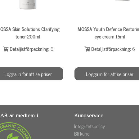
OSSA Skin Solutions Clarifying
MOSSA Youth Defence Restori
toner 200ml
eye cream 15ml
Detaljistförpackning:
6
Detaljistförpackning:
6
Logga in för att se priser
Logga in för att se priser
AB är medlem i
Kundservice
Integritetspolicy
Bli kund