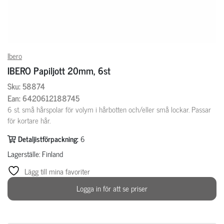
Ibero
IBERO Papiljott 20mm, 6st
Sku: 58874
Ean: 6420612188745
6 st. små hårspolar för volym i hårbotten och/eller små lockar. Passar
för kortare hår.
Detaljistförpackning:
6
Lagerställe: Finland
Lägg till mina favoriter
Logga in för att se priser