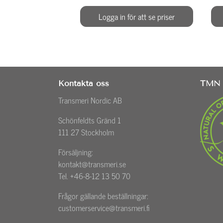
Logga in för att se priser
Kontakta oss
TMN 
Transmeri Nordic AB
Schönfeldts Gränd 1
111 27 Stockholm
Försäljning:
kontakt@transmeri.se
Tel. +46-8-12 13 50 70
Frågor gällande beställningar:
customerservice@transmeri.fi