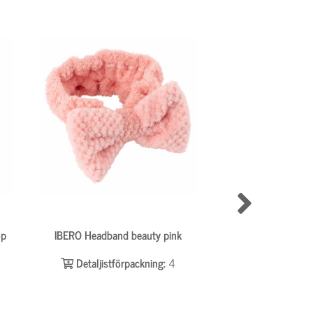
op
IBERO Headband beauty pink
IBERO Ibero Brush
Detaljistförpackning:
4
Detaljistför