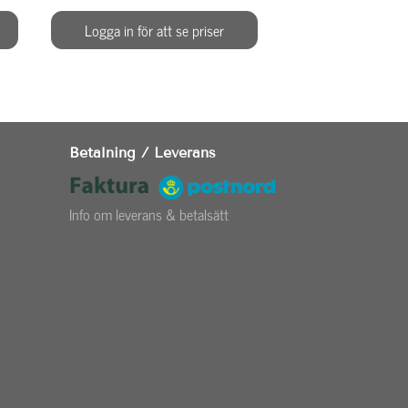
Logga in för att se priser
Logga in för at
Betalning / Leverans
Info om leverans & betalsätt