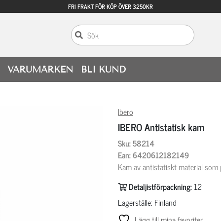
FRI FRAKT FÖR KÖP ÖVER 3250KR
VARUMÄRKEN
BLI KUND
Ibero
IBERO Antistatisk kam
Sku: 58214
Ean: 6420612182149
Kam av antistatiskt material som
Detaljistförpackning:
12
Lagerställe: Finland
Lägg till mina favoriter